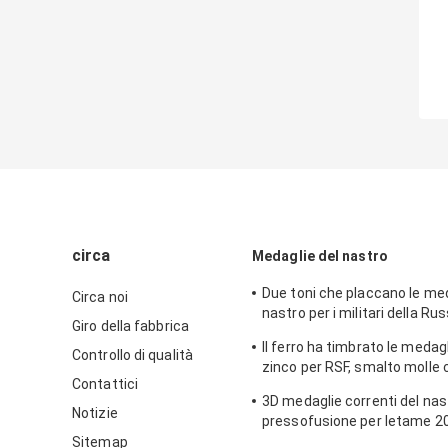
circa
Medaglie del nastro
Due toni che placcano le med
Circa noi
nastro per i militari della Rus
Giro della fabbrica
lega di zinco con smalto mol
Il ferro ha timbrato le medagl
Controllo di qualità
zinco per RSF, smalto molle 
Contattici
ramatura brillante
3D medaglie correnti del nas
Notizie
pressofusione per letame 201
placcatura d'ottone antica
Sitemap