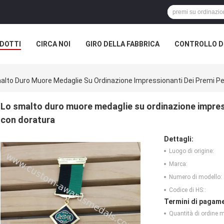
DOTTI
CIRCA NOI
GIRO DELLA FABBRICA
CONTROLLO DI
alto Duro Muore Medaglie Su Ordinazione Impressionanti Dei Premi Per
Lo smalto duro muore medaglie su ordinazione impress
con doratura
Dettagli:
Luogo di origine:
Marca:
Numero di modello:
Codice di HS::
Termini di pagame
Quantità di ordine 