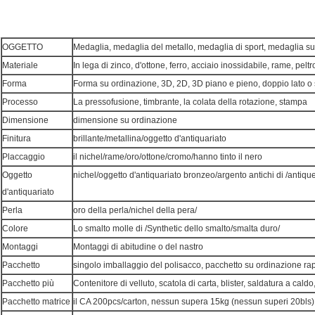
OGGETTO
Medaglia, medaglia del metallo, medaglia di sport, medaglia s
Materiale
In lega di zinco, d'ottone, ferro, acciaio inossidabile, rame, peltr
Forma
Forma su ordinazione, 3D, 2D, 3D piano e pieno, doppio lato o 
Processo
La pressofusione, timbrante, la colata della rotazione, stampa
Dimensione
dimensione su ordinazione
Finitura
brillante/metallina/oggetto d'antiquariato
Placcaggio
il nichel/rame/oro/ottone/cromo/hanno tinto il nero
Oggetto
nichel/oggetto d'antiquariato bronzeo/argento antichi di /antique
d'antiquariato
Perla
oro della perla/nichel della pera/
Colore
Lo smalto molle di /Synthetic dello smalto/smalta duro/
Montaggi
Montaggi di abitudine o del nastro
Pacchetto
singolo imballaggio del polisacco, pacchetto su ordinazione rap
Pacchetto più
Contenitore di velluto, scatola di carta, blister, saldatura a cald
Pacchetto matrice
il CA 200pcs/carton, nessun supera 15kg (nessun superi 20bls)