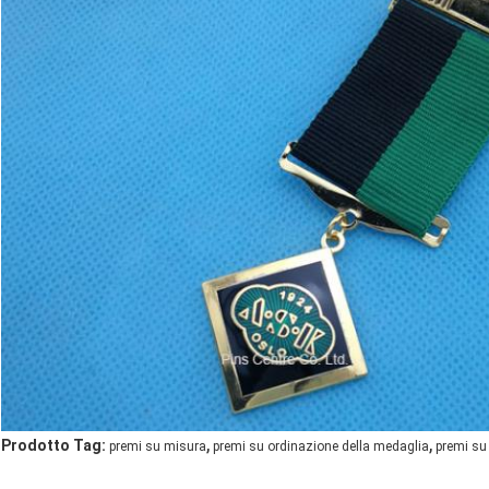
,
,
Prodotto Tag:
premi su misura
premi su ordinazione della medaglia
premi su