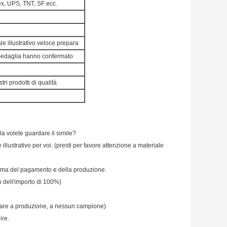
ex, UPS, TNT, SF ecc.
ale illustrativo veloce prepara
la medaglia hanno confermato
ri prodotti di qualità
 volete guardare il simile?
 illustrativo per voi. (presti per favore attenzione a materiale
 prima del pagamento e della produzione.
o dell'importo di 100%)
dare a produzione, a nessun campione)
ire.