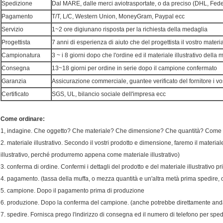
Spedizione
Dal MARE, dalle merci aviotrasportate, o da preciso (DHL, Fed
Pagamento
T/T, L/C, Western Union, MoneyGram, Paypal ecc
Servizio
1~2 ore digiunano risposta per la richiesta della medaglia
Progettista
7 anni di esperienza di aiuto che del progettista il vostro materi
Campionatura
3 ~ i 8 giorni dopo che l'ordine ed il materiale illustrativo del
Consegna
13~18 giorni per ordine in serie dopo il campione confermato
Garanzia
Assicurazione commerciale, guantee verificato del fornitore i vost
Certificato
SGS, UL, bilancio sociale dell'impresa ecc
Come ordinare:
1, indagine. Che oggetto? Che materiale? Che dimensione? Che quantità? Come la
2. materiale illustrativo. Secondo il vostri prodotto e dimensione, faremo il materiale
illustrativo, perché produrremo appena come materiale illustrativo)
3. conferma di ordine. Confermi i dettagli del prodotto e del materiale illustrativo
4. pagamento. (tassa della muffa, o mezza quantità e un'altra metà prima spedire, 
5. campione. Dopo il pagamento prima di produzione
6. produzione. Dopo la conferma del campione. (anche potrebbe direttamente an
7. spedire. Fornisca prego l'indirizzo di consegna ed il numero di telefono per sped