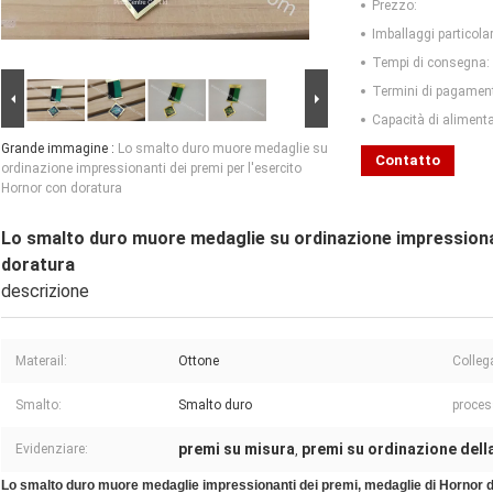
Prezzo:
Imballaggi particolar
Tempi di consegna:
Termini di pagamen
Capacità di aliment
Grande immagine :
Lo smalto duro muore medaglie su
Contatto
ordinazione impressionanti dei premi per l'esercito
Hornor con doratura
Lo smalto duro muore medaglie su ordinazione impressionan
doratura
descrizione
Materail:
Ottone
Colleg
Smalto:
Smalto duro
proces
premi su misura
premi su ordinazione dell
Evidenziare:
,
Lo smalto duro muore medaglie impressionanti dei premi, medaglie di Hornor d