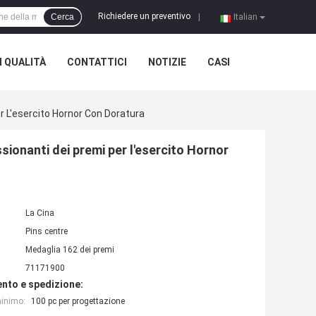
Richiedere un preventivo
Cerca
|
Italian
 QUALITÀ
CONTATTICI
NOTIZIE
CASI
 L'esercito Hornor Con Doratura
ionanti dei premi per l'esercito Hornor
La Cina
Pins centre
Medaglia 162 dei premi
71171900
nto e spedizione:
minimo:
100 pc per progettazione