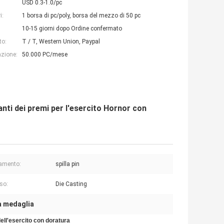
USD 0.3-1.0/pc
i:
1 borsa di pc/poly, borsa del mezzo di 50 pc
10-15 giorni dopo Ordine confermato
to:
T / T, Western Union, Paypal
azione:
50.000 PC/mese
ti dei premi per l'esercito Hornor con
amento:
spilla pin
so:
Die Casting
a medaglia
ell'esercito con doratura