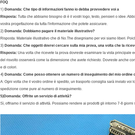
FOQ
1)
Domanda: Che tipo di informazioni fanno io debba provvedere voi a
Risposta:
Tutta che abbiamo bisogno di è il vostri logo, testo, pensieri o idee. Abb
vostra progettazione da tutta l'informazione che potete assicurare.
2)
Domanda: Dobbiamo pagare il materiale illustrativo?
Risposta: Materiale illustrativo che di No.The disegniamo per voi siamo liberi. Poic
3)
Domanda: Che oggetti dovrei cercare sulla mia prova, una volta che la rice
Risposta:
Una volta che ricevete la prova dovreste esaminare la vista principale ed
del risvolto osserverà come la dimensione che avete richiesto. Dovreste anche cont
e di colori.
4)
Domanda: Come posso ottenere un numero di inseguimento del mio ordine c
A: Ogni volta che il vostro ordine è spedito, un trasporto consiglia sarà inviato voi 
spedizione come pure al numero di inseguimento.
5)Domanda: Offrite un servizio di attività?
Sì, offriamo il servizio di attività. Possiamo rendere ai prodotti gli intorno 7-8 giorni 