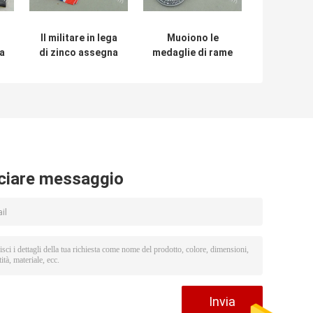
Il militare in lega
Muoiono le
a
di zinco assegna
medaglie di rame
le
le medaglie, 3D
antiche
brevi medaglioni
impressionanti
del nastro della
della polizia,
pressofusione
medaglie correnti
di applicazione di
legge 10K
ciare messaggio