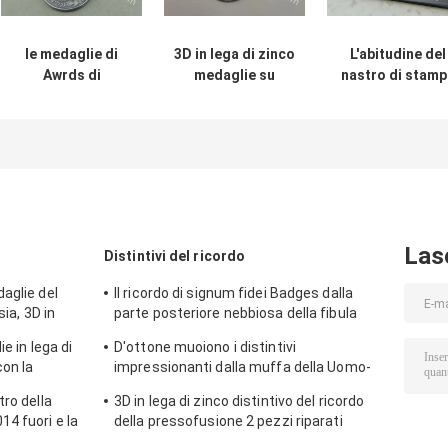
le medaglie di
3D in lega di zinco
L'abitudine del
Awrds di
medaglie su
nastro di stamp
applicazione di
ordinazione dei
offset assegna 
legge
premi della
medaglie con il
dell'argento
pressofusione,
materiale
dell'oggetto
medaglia antica
dell'acciaio
d'antiquariato
della polizia
inossidabile
della polizia 3D
muoiono in lega
di zinco timbrato
Las
Distintivi del ricordo
aglie del
Il ricordo di signum fidei Badges dalla
sia, 3D in
parte posteriore nebbiosa della fibula
le
timbrata ottone 3D sopra
ie in lega di
D'ottone muoiono i distintivi
con la
impressionanti dalla muffa della Uomo-
donna, placcatura d'argento antica del
tro della
3D in lega di zinco distintivo del ricordo
ricordo
4 fuori e la
della pressofusione 2 pezzi riparati