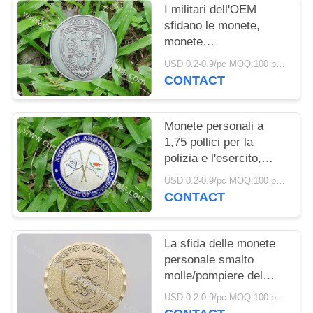
PRIVACY
I militari dell'OEM
POLICY
sfidano le monete,
monete
commemorative
USD 0.2-0.9/pc MOQ:100 pc per progettazione
promozionali di affari
CONTACT
duri dello smalto
Monete personali a
1,75 pollici per la
polizia e l'esercito,
monete di oro su ordine
USD 0.2-0.9/pc MOQ:100 pc per progettazione
della marina
CONTACT
La sfida delle monete
personale smalto
molle/pompiere del
ricordo conia
USD 0.2-0.9/pc MOQ:100 pc per progettazione