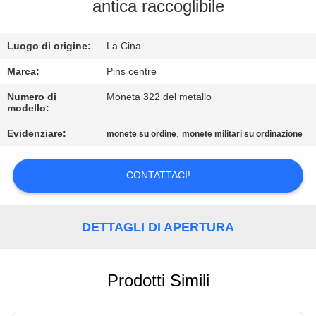
CONTROLLO
antica raccoglibile
DI
Luogo di origine:
La Cina
QUALITÀ
Marca:
Pins centre
CONTATTICI
Numero di
Moneta 322 del metallo
modello:
Evidenziare:
,
monete su ordine
monete militari su ordinazione
NOTIZIE
CONTATTACI!
CASI
MAPPA
DETTAGLI DI APERTURA
DEL
SITO
Prodotti Simili