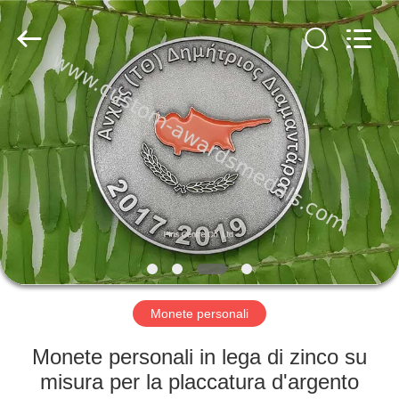
company
ltd.
All
Rights
Reserved.
Developed
by
ECER
CASA
PRODOTTI
CIRCA
NOI
GIRO
DELLA
Monete personali
FABBRICA
Monete personali in lega di zinco su
misura per la placcatura d'argento