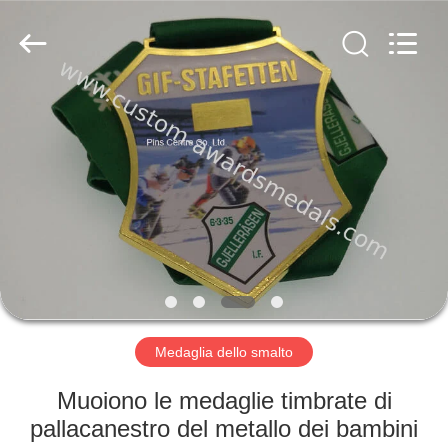
centre
company
ltd.
All
Rights
Reserved.
Developed
by
CASA
ECER
PRODOTTI
CIRCA
NOI
GIRO
DELLA
Medaglia dello smalto
FABBRICA
Muoiono le medaglie timbrate di
pallacanestro del metallo dei bambini