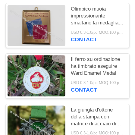
PRIVACY
Olimpico muoia
POLICY
impressionante
smaltano la medaglia
con il logo di stampa
USD 0.3-1.0/pc MOQ:100 pc per progettazione
offset
CONTACT
Il ferro su ordinazione
ha timbrato eseguire
Ward Enamel Medal
USD 0.3-1.0/pc MOQ:100 pc per progettazione
CONTACT
La giungla d'ottone
della stampa con
matrice di acciaio di
festival esegue le
USD 0.3-1.0/pc MOQ:100 pc per progettazione