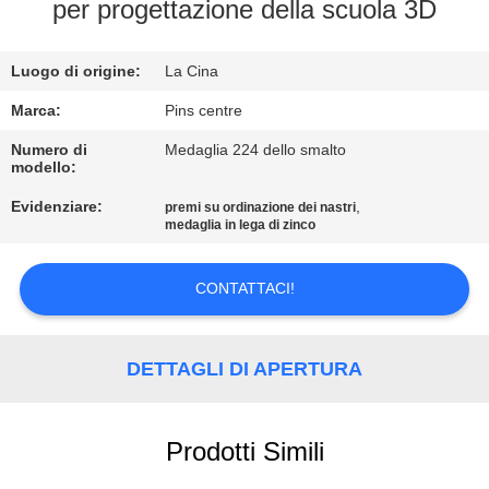
CONTROLLO
per progettazione della scuola 3D
DI
Luogo di origine:
La Cina
QUALITÀ
Marca:
Pins centre
CONTATTICI
Numero di
Medaglia 224 dello smalto
modello:
Evidenziare:
,
premi su ordinazione dei nastri
NOTIZIE
medaglia in lega di zinco
CASI
CONTATTACI!
MAPPA
DETTAGLI DI APERTURA
DEL
SITO
Prodotti Simili