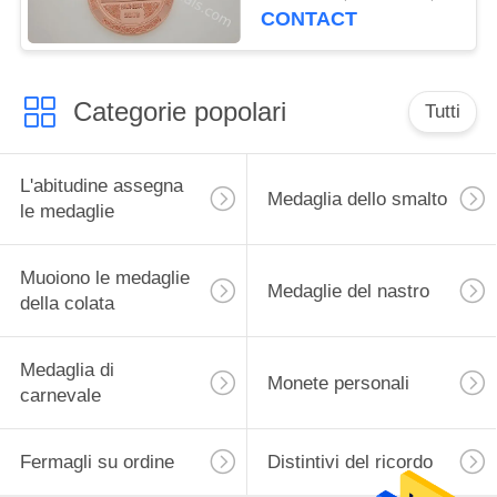
delle medaglie della
CONTACT
corsa 5K
Categorie popolari
Tutti
L'abitudine assegna
Medaglia dello smalto
le medaglie
Muoiono le medaglie
Medaglie del nastro
della colata
Medaglia di
Monete personali
carnevale
Fermagli su ordine
Distintivi del ricordo