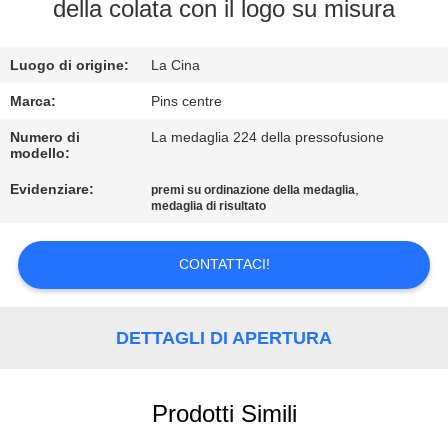
CONTROLLO
della colata con il logo su misura
DI
Luogo di origine:
La Cina
QUALITÀ
Marca:
Pins centre
CONTATTICI
Numero di
La medaglia 224 della pressofusione
modello:
Evidenziare:
,
premi su ordinazione della medaglia
NOTIZIE
medaglia di risultato
CASI
CONTATTACI!
MAPPA
DETTAGLI DI APERTURA
DEL
SITO
Prodotti Simili