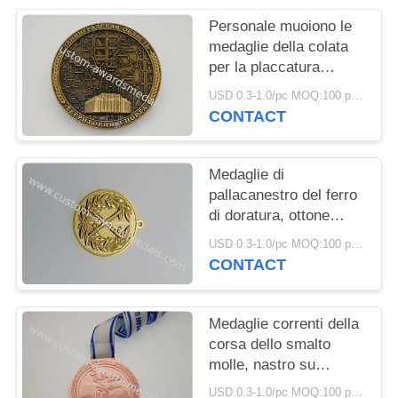
PRIVACY
Personale muoiono le
POLICY
medaglie della colata
per la placcatura
dell'oggetto
USD 0.3-1.0/pc MOQ:100 pc per progettazione
d'antiquariato di nuoto
CONTACT
della scuola
Medaglie di
pallacanestro del ferro
di doratura, ottone
militare delle medaglie
USD 0.3-1.0/pc MOQ:100 pc per progettazione
dell'aeronautica
CONTACT
timbrato personale
Medaglie correnti della
corsa dello smalto
molle, nastro su
ordinazione del collo
USD 0.3-1.0/pc MOQ:100 pc per progettazione