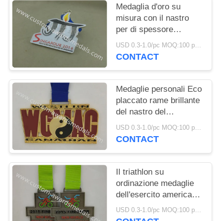
PRIVACY
Medaglia d'oro su
POLICY
misura con il nastro
per di spessore
medaglioni/di sport 2 -
USD 0.3-1.0/pc MOQ:100 pc per progettazione
5 il millimetro
CONTACT
Medaglie personali Eco
placcato rame brillante
del nastro del
trasferimento di calore
USD 0.3-1.0/pc MOQ:100 pc per progettazione
amichevole
CONTACT
Il triathlon su
ordinazione medaglie
dell'esercito americano
della pressofusione,
USD 0.3-1.0/pc MOQ:100 pc per progettazione
cordicelle molli della