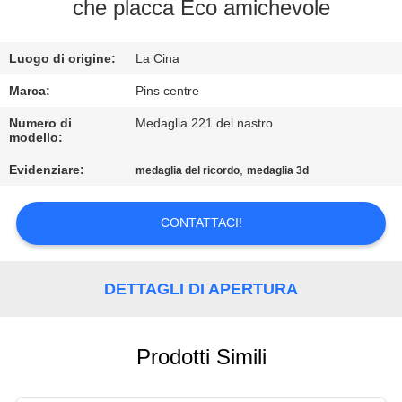
CONTROLLO
che placca Eco amichevole
DI
Luogo di origine:
La Cina
QUALITÀ
Marca:
Pins centre
CONTATTICI
Numero di
Medaglia 221 del nastro
modello:
Evidenziare:
,
medaglia del ricordo
medaglia 3d
NOTIZIE
CONTATTACI!
CASI
MAPPA
DETTAGLI DI APERTURA
DEL
SITO
Prodotti Simili