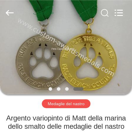
company
ltd.
All
Rights
Reserved.
Developed
by
ECER
CASA
PRODOTTI
CIRCA
NOI
GIRO
DELLA
Medaglie del nastro
FABBRICA
Argento variopinto di Matt della marina
dello smalto delle medaglie del nastro