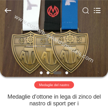
ltd.
All
Rights
Reserved.
Developed
by
ECER
CASA
PRODOTTI
CIRCA
NOI
GIRO
DELLA
Medaglie del nastro
FABBRICA
Medaglie d'ottone in lega di zinco del
nastro di sport per i