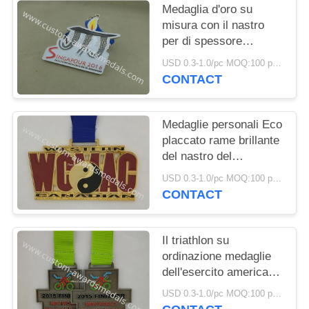
PRIVACY
Medaglia d'oro su
POLICY
misura con il nastro
per di spessore
medaglioni/di sport 2 -
USD 0.3-1.0/pc MOQ:100 pc per progettazione
5 il millimetro
CONTACT
Medaglie personali Eco
placcato rame brillante
del nastro del
trasferimento di calore
USD 0.3-1.0/pc MOQ:100 pc per progettazione
amichevole
CONTACT
Il triathlon su
ordinazione medaglie
dell'esercito americano
della pressofusione,
USD 0.3-1.0/pc MOQ:100 pc per progettazione
cordicelle molli della