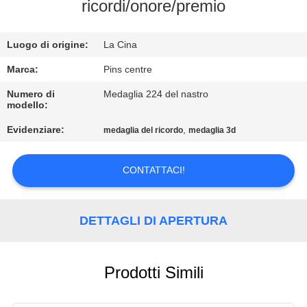
CONTROLLO
ricordi/onore/premio
DI
Luogo di origine:
La Cina
QUALITÀ
Marca:
Pins centre
CONTATTICI
Numero di
Medaglia 224 del nastro
modello:
Evidenziare:
,
medaglia del ricordo
medaglia 3d
NOTIZIE
CONTATTACI!
CASI
MAPPA
DETTAGLI DI APERTURA
DEL
SITO
Prodotti Simili