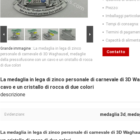
Prezzo:
Imballaggi particolar
Tempi di consegna:
Termini di pagamen
Capacità di aliment
Grande immagine :
La medaglia in lega di zinco
Contatto
personale di carnevale di 3D Waghausel, medaglie
della pressofusione con un cavo e un cristallo di rocca
di due colori
La medaglia in lega di zinco personale di carnevale di 3D 
cavo e un cristallo di rocca di due colori
descrizione
medaglia 3d
medagl
Evidenziare:
,
La medaglia in lega di zinco personale di carnevale di 3D Wagha
un cristallo di rocca di due colori