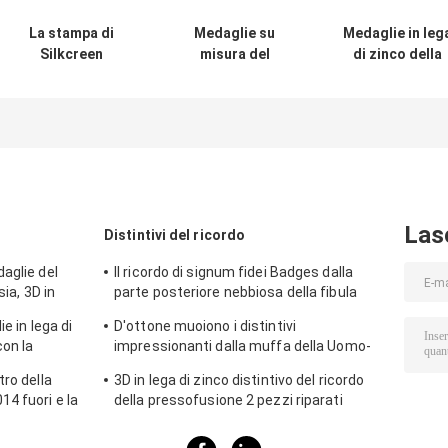
La stampa di
Medaglie su
Medaglie in leg
Silkcreen
misura del
di zinco della
placcatura
distintivo di
medaglia 3D di
dell'oro e
carnevale per
Koln per il festiv
dell'argento della
collegamento del
stagionale dell
medaglia di
nastro di
Germania
carnevale della
progettazione di
Carneval
pressofusione
festival della
birra il 2D
Las
Distintivi del ricordo
aglie del
Il ricordo di signum fidei Badges dalla
sia, 3D in
parte posteriore nebbiosa della fibula
le
timbrata ottone 3D sopra
ie in lega di
D'ottone muoiono i distintivi
con la
impressionanti dalla muffa della Uomo-
donna, placcatura d'argento antica del
tro della
3D in lega di zinco distintivo del ricordo
ricordo
4 fuori e la
della pressofusione 2 pezzi riparati