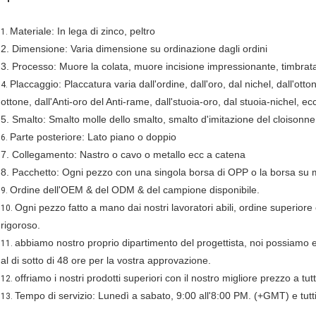
Materiale: In lega di zinco, peltro
1.
2. Dimensione: Varia dimensione su ordinazione dagli ordini
3. Processo: Muore la colata, muore incisione impressionante, timbrata, 
Placcaggio: Placcatura varia dall'ordine, dall'oro, dal nichel, dall'otton
4.
ottone, dall'Anti-oro del Anti-rame, dall'stuoia-oro, dal stuoia-nichel, ec
5. Smalto: Smalto molle dello smalto, smalto d'imitazione del cloisonne,
Parte posteriore: Lato piano o doppio
6.
7. Collegamento: Nastro o cavo o metallo ecc a catena
8. Pacchetto: Ogni pezzo con una singola borsa di OPP o la borsa su 
Ordine dell'OEM & del ODM & del campione disponibile.
9.
Ogni pezzo fatto a mano dai nostri lavoratori abili, ordine superiore 
10.
rigoroso.
abbiamo nostro proprio dipartimento del progettista, noi possiamo es
11.
al di sotto di 48 ore per la vostra approvazione.
offriamo i nostri prodotti superiori con il nostro migliore prezzo a tutti
12.
Tempo di servizio: Lunedì a sabato, 9:00 all'8:00 PM. (+GMT) e tutti i
13.