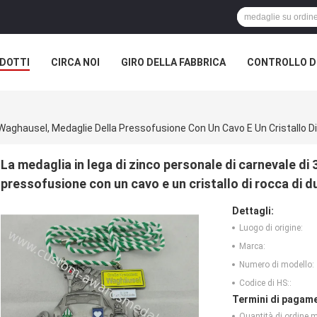
DOTTI
CIRCA NOI
GIRO DELLA FABBRICA
CONTROLLO DI
 Waghausel, Medaglie Della Pressofusione Con Un Cavo E Un Cristallo Di
La medaglia in lega di zinco personale di carnevale di
pressofusione con un cavo e un cristallo di rocca di d
Dettagli:
Luogo di origine:
Marca:
Numero di modello:
Codice di HS::
Termini di pagame
Quantità di ordine 