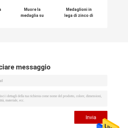
a
Muore la
Medaglioni in
medaglia su
lega di zinco di
ordinazione
Eschweiler dello
al
timbrata del cavo
smalto del ferro
a
di Pin del risvolto
della Germania
di festival di
delle medaglie su
carnevale con
ordinazione molli
smalto molle
di Pin Koln
ciare messaggio