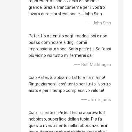
rappresentazione 3D della colomba è
grande. Grazie francamente per il vostro
lavoro duro e professionale… John Sinn
—— John Sinn
Peter: Ho ottenuto oggi i medaglioni e non
posso cominciare a dirgli come
impressionato sono. Sono perfetti. Se fossi
più vicino voi tutto mi fermerei dall'
—— Rolf Mørkhagen
Ciao Peter, Sì abbiamo fatto e li amiamo!
Ringraziamenti così tanto per tutto l'vostro
aiuto e per il tempo complessivo veloce!
—— Jaime Ijams
Ciao il cliente di PeterThe ha approvato il
nebbioso, superficie della stuoia. Pls fa
questo rivestimento nella fabbricazione in
serie. Apprezzo che ci abbiate detto che il