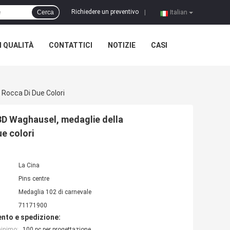
Richiedere un preventivo
Cerca
|
Italian
 QUALITÀ
CONTATTICI
NOTIZIE
CASI
 Rocca Di Due Colori
 3D Waghausel, medaglie della
ue colori
La Cina
Pins centre
Medaglia 102 di carnevale
71171900
nto e spedizione:
minimo:
100 pc per progettazione