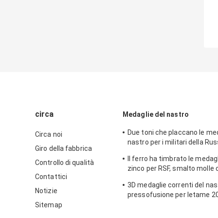
circa
Medaglie del nastro
Due toni che placcano le med
Circa noi
nastro per i militari della Rus
Giro della fabbrica
lega di zinco con smalto mol
Il ferro ha timbrato le medagl
Controllo di qualità
zinco per RSF, smalto molle 
Contattici
ramatura brillante
3D medaglie correnti del nas
Notizie
pressofusione per letame 201
placcatura d'ottone antica
Sitemap