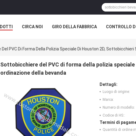
DOTTI
CIRCA NOI
GIRO DELLA FABBRICA
CONTROLLO DI
 Del PVC Di Forma Della Polizia Speciale Di Houston 2D, Sottobicchieri
Sottobicchiere del PVC di forma della polizia speciale
ordinazione della bevanda
Dettagli:
Luogo di origine:
Marca:
Numero di modello:
Codice di HS::
Termini di pagame
Quantità di ordine 