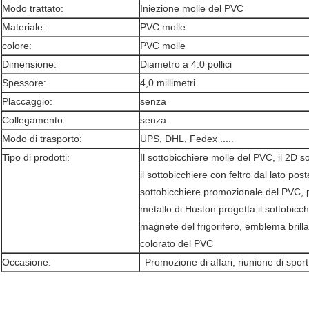
Modo trattato:
Iniezione molle del PVC
Materiale:
PVC molle
colore:
PVC molle
Dimensione:
Diametro a 4.0 pollici
Spessore:
4,0 millimetri
Placcaggio:
senza
Collegamento:
senza
Modo di trasporto:
UPS, DHL, Fedex .....
Tipo di prodotti:
Il sottobicchiere molle del PVC, il 2D s
il sottobicchiere con feltro dal lato poste
sottobicchiere promozionale del PVC, p
metallo di Huston progetta il sottobicchi
magnete del frigorifero, emblema bril
colorato del PVC
Occasione:
Promozione di affari, riunione di sport