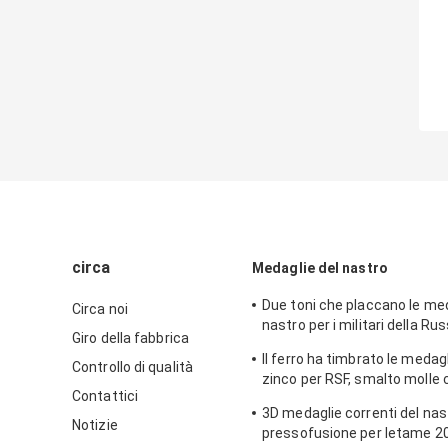
circa
Medaglie del nastro
Due toni che placcano le med
Circa noi
nastro per i militari della Rus
Giro della fabbrica
lega di zinco con smalto mol
Il ferro ha timbrato le medagl
Controllo di qualità
zinco per RSF, smalto molle 
Contattici
ramatura brillante
3D medaglie correnti del nas
Notizie
pressofusione per letame 201