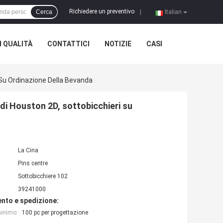
Richiedere un preventivo
Cerca
|
Italian
 QUALITÀ
CONTATTICI
NOTIZIE
CASI
 Su Ordinazione Della Bevanda
 di Houston 2D, sottobicchieri su
La Cina
Pins centre
Sottobicchiere 102
39241000
nto e spedizione:
minimo:
100 pc per progettazione