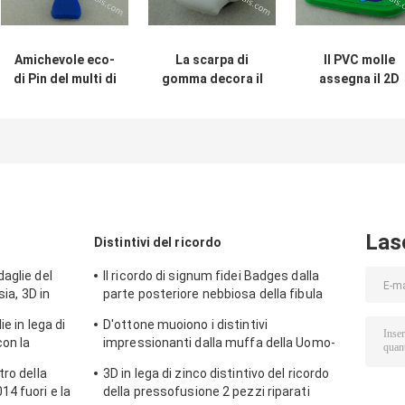
Amichevole eco-
La scarpa di
Il PVC molle
di Pin del multi di
gomma decora il
assegna il 2D
colore dei bagagli
Pin del risvolto
magnete del
dell'etichetta
del PVC 3D, banda
frigorifero del
magnete di
di polso
sottobicchiere
plastica di
promozionale
del PVC, la
Keychain
della struttura
plastica verde 
della foto del PVC
Keychain
Las
Distintivi del ricordo
aglie del
Il ricordo di signum fidei Badges dalla
sia, 3D in
parte posteriore nebbiosa della fibula
le
timbrata ottone 3D sopra
ie in lega di
D'ottone muoiono i distintivi
con la
impressionanti dalla muffa della Uomo-
donna, placcatura d'argento antica del
tro della
3D in lega di zinco distintivo del ricordo
ricordo
4 fuori e la
della pressofusione 2 pezzi riparati