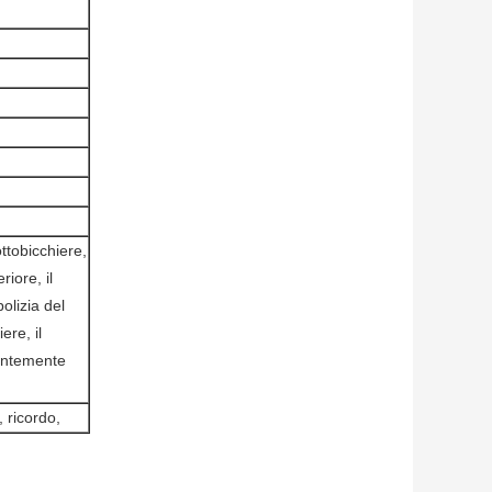
ottobicchiere,
riore, il
olizia del
ere, il
lantemente
, ricordo,