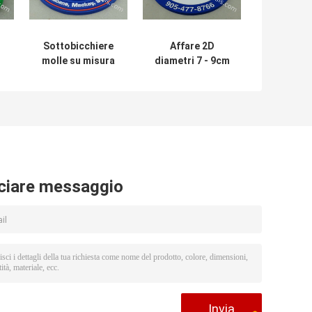
Sottobicchiere
Affare 2D
molle su misura
diametri 7 - 9cm
del PVC con il
di forma rotonda
grafico del
del
diametro 9cm
sottobicchiere
Pantone di
gomma/di
3D
stampa di logo
EVA/PVC
ciare messaggio