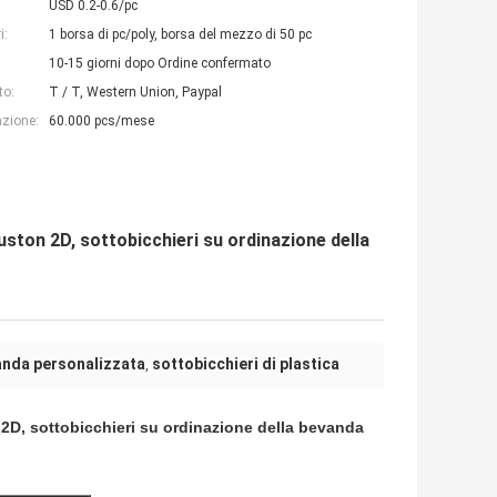
USD 0.2-0.6/pc
i:
1 borsa di pc/poly, borsa del mezzo di 50 pc
10-15 giorni dopo Ordine confermato
to:
T / T, Western Union, Paypal
azione:
60.000 pcs/mese
uston 2D, sottobicchieri su ordinazione della
anda personalizzata
sottobicchieri di plastica
,
 2D, sottobicchieri su ordinazione della bevanda