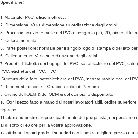
Specifiche:
Materiale: PVC, silicio molli ecc.
1.
2. Dimensione: Varia dimensione su ordinazione dagli ordini
3. Processo: iniezione molle del PVC o serigrafia più; 2D, piano, il feltro
4. Colore: riempito
5. Parte posteriore: normale per il singolo logo di stampa o del lato per 
6. Collegamento: Vario su ordinazione dagli ordini
Prodotti: Etichetta dei bagagli del PVC, sottobicchiere del PVC, cate
7.
PVC, etichetta del PVC, PVC
Struttura della foto, sottobicchiere del PVC, incanto mobile ecc. del P
Riferimento di colore: Grafico a colori di Pantone.
8.
Ordine dell'OEM & del ODM & del campione disponibile.
9.
Ogni pezzo fatto a mano dai nostri lavoratori abili, ordine superiore 
10.
rigoroso.
abbiamo nostro proprio dipartimento del progettista, noi possiamo es
11.
al di sotto di 48 ore per la vostra approvazione.
offriamo i nostri prodotti superiori con il nostro migliore prezzo a tutti
12.